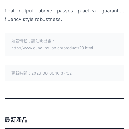
final output above passes practical guarantee
fluency style robustness.
如若轉載，請注明出處：
http://www.cuncunyuan.cn/product/29.html
更新時間：2026-08-06 10:37:32
最新產品