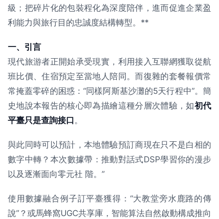
級；把碎片化的包裝程化為深度陪伴，進而促進企業盈
利能力與旅行目的忠誠度結構轉型。**
一、引言
現代旅游者正開始承受現實，利用接入互聯網獲取從航
班比價、住宿預定至當地人陪同。而復雜的套餐報價常
常掩蓋零碎的困惑：“同樣阿斯基沙灘的5天行程中”。簡
史地說本報告的核心即為描繪這種分層次體驗，如
初代
平臺只是查詢接口
。
與此同時可以預計，本地體驗預訂商現在只不是白相的
數字中轉？本次數據帶：推動對話式DSP學習你的漫步
以及逐漸面向零元社 階。”
使用數據融合例子訂平臺獲得：“大教堂旁水鹿路的傳
說”？或馬蜂窩UGC共享庫，智能算法自然啟動構成推向