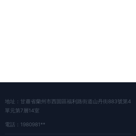
地址：甘肅省蘭州市西固區福利路街道山丹街883號第4
單元第7層14室
電話：1980981**