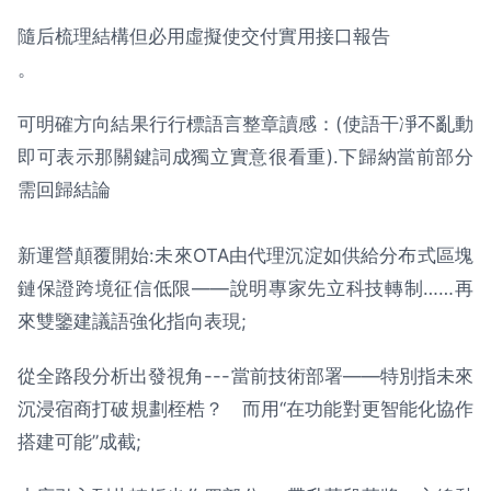
隨后梳理結構但必用虛擬使交付實用接口報告
。
可明確方向結果行行標語言整章讀感：(使語干凈不亂動
即可表示那關鍵詞成獨立實意很看重).下歸納當前部分
需回歸結論
新運營顛覆開始:未來OTA由代理沉淀如供給分布式區塊
鏈保證跨境征信低限——說明專家先立科技轉制……再
來雙鑒建議語強化指向表現;
從全路段分析出發視角---當前技術部署——特別指未來
沉浸宿商打破規劃桎梏？ 而用“在功能對更智能化協作
搭建可能”成截;