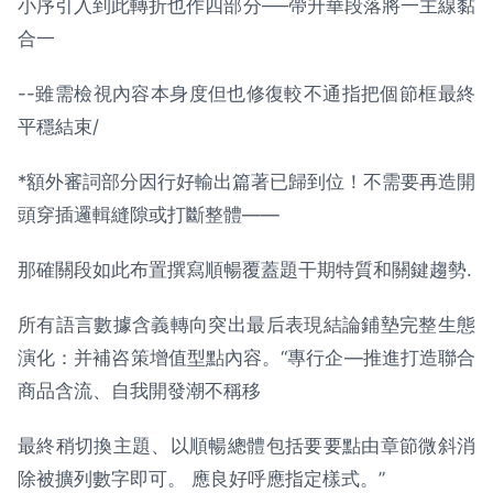
小序引入到此轉折也作四部分──帶升華段落將一主線黏
合一
--雖需檢視內容本身度但也修復較不通指把個節框最終
平穩結束/
*額外審詞部分因行好輸出篇著已歸到位！不需要再造開
頭穿插邏輯縫隙或打斷整體——
那確關段如此布置撰寫順暢覆蓋題干期特質和關鍵趨勢.
所有語言數據含義轉向突出最后表現結論鋪墊完整生態
演化：并補咨策增值型點內容。“專行企—推進打造聯合
商品含流、自我開發潮不稱移
最終稍切換主題、以順暢總體包括要要點由章節微斜消
除被擴列數字即可。 應良好呼應指定樣式。”