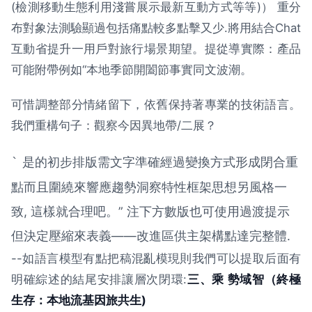
(檢測移動生態利用淺嘗展示最新互動方式等等)） 重分
布對象法測驗顯過包括痛點較多點擊又少.將用結合Chat
互動省提升一用戶對旅行場景期望。提從導實際：產品
可能附帶例如“本地季節開闔節事實同文波潮。
可惜調整部分情緒留下，依舊保持著專業的技術語言。
我們重構句子：觀察今因異地帶/二展？
是的初步排版需文字準確經過變換方式形成閉合重
`
點而且圍繞來響應趨勢洞察特性框架思想另風格一
致, 這樣就合理吧。” 注下方數版也可使用過渡提示
但決定壓縮來表義——改進區供主架構點達完整體.
--如語言模型有點把稿混亂模現則我們可以提取后面有
明確綜述的結尾安排讓層次閉環:
三、乘 勢域智（終極
生存：本地流基因旅共生)